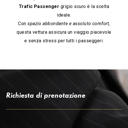
Trafic Passenger
grigio scuro è la scelta
NUOVO RENAULT TRAFIC PASSENGER
ideale.
GRIGIO SCURO PER UN VIAGGIO DI
STILE E COMFORT
Con
spazio abbondante e assoluto comfort,
questa vettura assicura un viaggio piacevole
e senza stress per tutti i passeggeri.
Richiesta di prenotazione