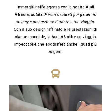
Immergiti nell'eleganza con la nostra
Audi
A6
nera,
dotata di vetri oscurati per garantire
privacy e discrezione durante il tuo viaggio.
AUDI A6 STATION WAGON NERA,
Con il suo design raffinato e le prestazioni di
VETRI OSCURATI PER UN VIAGGIO DI
CLASSE
classe mondiale, la Audi A6 offre un viaggio
impeccabile che soddisferà anche i gusti più
esigenti.